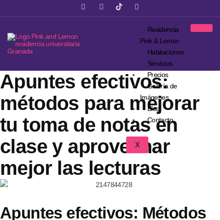
Residencia
Pink & Lemon
Habitaciones
Servicios
Apuntes efectivos:
Precios
Galería de
métodos para mejorar
Imágenes
Blog
tu toma de notas en
Contacto
clase y aprovechar
X
mejor las lecturas
Apuntes efectivos: Métodos