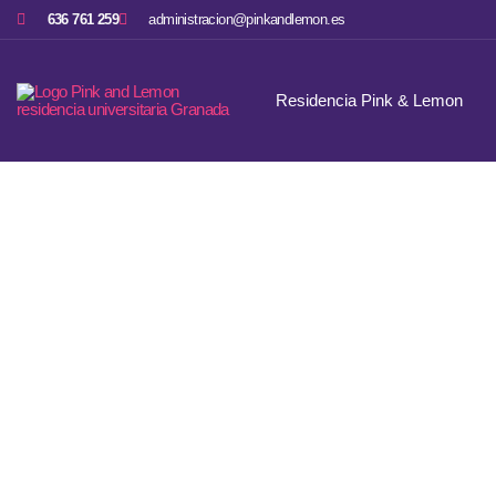
636 761 259
administracion@pinkandlemon.es
Residencia Pink & Lemon