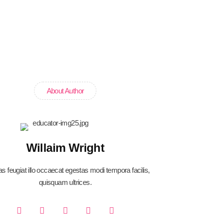
About Author
Willaim Wright
as feugiat illo occaecat egestas modi tempora facilis,
quisquam ultrices.