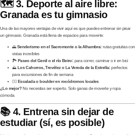
🗺️ 3. Deporte al aire libre:
Granada es tu gimnasio
Una de las mayores ventajas de vivir aquí es que puedes entrenar sin pisar
un gimnasio. Granada está llena de espacios para moverte:
🌄
Senderismo en el Sacromonte o la Alhambra:
rutas gratuitas con
vistas increíbles
🏞️
Paseo del Genil o el río Beiro:
para correr, caminar o ir en bici
⛰️
Los Cahorros, Trevélez o La Vereda de la Estrella:
perfectos
para excursiones de fin de semana
🧗‍♂️
Escalada o boulder en rocódromos locales
¿Lo mejor?
No necesitas ser experto. Solo ganas de moverte y ropa
cómoda.
📚 4. Entrena sin dejar de
estudiar (sí, es posible)