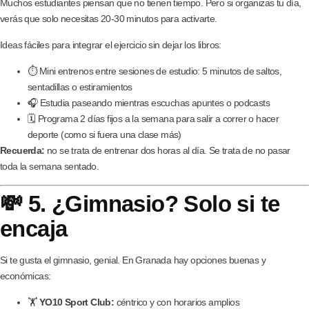
Muchos estudiantes piensan que no tienen tiempo. Pero si organizas tu día,
verás que solo necesitas 20-30 minutos para activarte.
Ideas fáciles para integrar el ejercicio sin dejar los libros:
⏱️ Mini entrenos entre sesiones de estudio: 5 minutos de saltos,
sentadillas o estiramientos
🎧 Estudia paseando mientras escuchas apuntes o podcasts
🗓️ Programa 2 días fijos a la semana para salir a correr o hacer
deporte (como si fuera una clase más)
Recuerda:
no se trata de entrenar dos horas al día. Se trata de no pasar
toda la semana sentado.
💸 5. ¿Gimnasio? Solo si te
encaja
Si te gusta el gimnasio, genial. En Granada hay opciones buenas y
económicas:
🏋️
YO10 Sport Club:
céntrico y con horarios amplios