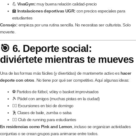
💪
VivaGym:
muy buena relación calidad-precio
🏫
Instalaciones deportivas UGR:
con precios especiales para
estudiantes
Consejo:
empieza por una rutina sencilla. No necesitas ser culturista. Solo
moverte.
🎯 6. Deporte social:
diviértete mientras te mueves
Una de las formas más fáciles (y divertidas) de mantenerte activo es
hacer
deporte con otros
. No tiene por qué ser competitivo. Aquí algunas ideas:
⚽ Partidos de fútbol, vóley o basket improvisados
🎾 Pádel con amigos (muchas pistas en la ciudad)
🚴‍♀️ Excursiones en bici de domingo
🕺 Clases de baile, zumba o salsa
🏃‍♀️ Club de running para estudiantes
En residencias como Pink and Lemon
, incluso se organizan actividades
conjuntas o se crean grupos para animarse entre todos.