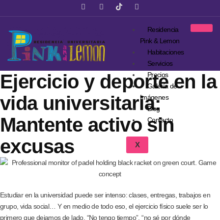
Residencia
Pink & Lemon
Habitaciones
Servicios
Ejercicio y deporte en la
Precios
Galería de
vida universitaria:
Imágenes
Blog
Mantente activo sin
Contacto
excusas
X
Estudiar en la universidad puede ser intenso: clases, entregas, trabajos en
grupo, vida social… Y en medio de todo eso, el ejercicio físico suele ser lo
primero que dejamos de lado. “No tengo tiempo”, “no sé por dónde