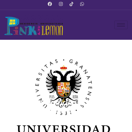
Gastos De Matrícula UGR: Todo Lo
Que Pagarás Por Tu Carrera