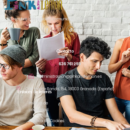
Descubre comodidad, comunidad y un hogar lejos de casa.
Contacto
636 761 259
administracion@pinkandlemon.es
Camino de Ronda, 154, 18003 Granada (España)
Enlaces de interés
Política de
privacidad
Política de Cookies