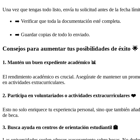
Una vez que tengas todo listo, envía tu solicitud antes de la fecha lími
➡️ Verificar que toda la documentación esté completa.
➡️ Guardar copias de todo lo enviado.
Consejos para aumentar tus posibilidades de éxito 🌟
1. Mantén un buen expediente académico 📊
El rendimiento académico es crucial. Asegúrate de mantener un promed
en actividades extracurriculares.
2. Participa en voluntariados o actividades extracurriculares ❤️
Esto no solo enriquece tu experiencia personal, sino que también añade
de beca.
3. Busca ayuda en centros de orientación estudiantil 🏫
Las universidades suelen ofrecer asesoramiento sobre becas. No dudes