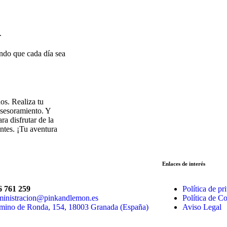
.
ndo que cada día sea
os. Realiza tu
asesoramiento. Y
a disfrutar de la
ntes. ¡Tu aventura
Enlaces de interés
6 761 259
Política de pr
ministracion@pinkandlemon.es
Política de C
mino de Ronda, 154, 18003 Granada (España)
Aviso Legal