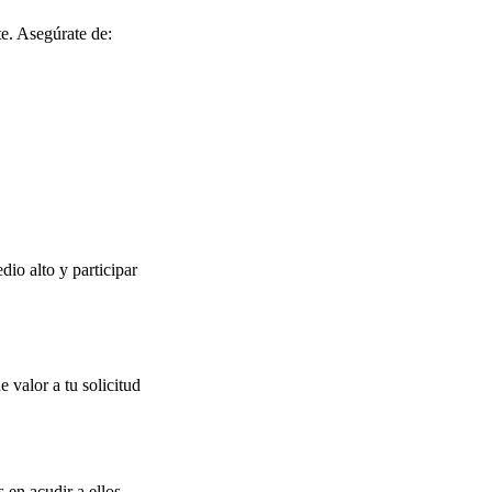
te. Asegúrate de:
io alto y participar
 valor a tu solicitud
 en acudir a ellos