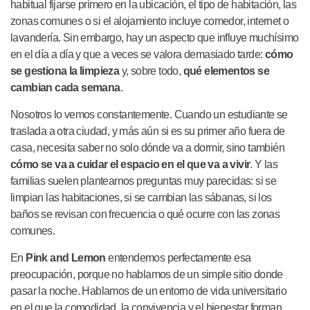
habitual fijarse primero en la ubicación, el tipo de habitación, las
zonas comunes o si el alojamiento incluye comedor, internet o
lavandería. Sin embargo, hay un aspecto que influye muchísimo
en el día a día y que a veces se valora demasiado tarde:
cómo
se gestiona la limpieza
y, sobre todo,
qué elementos se
cambian cada semana
.
Nosotros lo vemos constantemente. Cuando un estudiante se
traslada a otra ciudad, y más aún si es su primer año fuera de
casa, necesita saber no solo dónde va a dormir, sino también
cómo se va a cuidar el espacio en el que va a vivir
. Y las
familias suelen plantearnos preguntas muy parecidas: si se
limpian las habitaciones, si se cambian las sábanas, si los
baños se revisan con frecuencia o qué ocurre con las zonas
comunes.
En
Pink and Lemon
entendemos perfectamente esa
preocupación, porque no hablamos de un simple sitio donde
pasar la noche. Hablamos de un entorno de vida universitario
en el que la comodidad, la convivencia y el bienestar forman