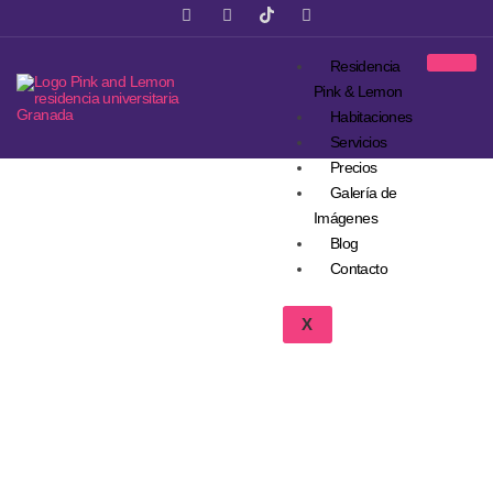
Residencia
Pink & Lemon
Habitaciones
Servicios
Precios
Galería de
Imágenes
Blog
Contacto
X
Limpieza En Residencia Universitaria
De Granada: Qué Se Cambia Cada
Semana