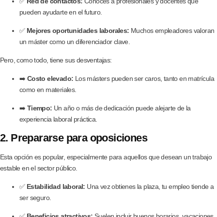
✅
Red de contactos:
Conoces a profesionales y docentes que
pueden ayudarte en el futuro.
✅
Mejores oportunidades laborales:
Muchos empleadores valoran
un máster como un diferenciador clave.
Pero, como todo, tiene sus desventajas:
➡️
Costo elevado:
Los másters pueden ser caros, tanto en matrícula
como en materiales.
➡️
Tiempo:
Un año o más de dedicación puede alejarte de la
experiencia laboral práctica.
2. Prepararse para oposiciones
Esta opción es popular, especialmente para aquellos que desean un trabajo
estable en el sector público.
✅
Estabilidad laboral:
Una vez obtienes la plaza, tu empleo tiende a
ser seguro.
✅
Beneficios atractivos:
Suelen incluir buenos horarios, vacaciones