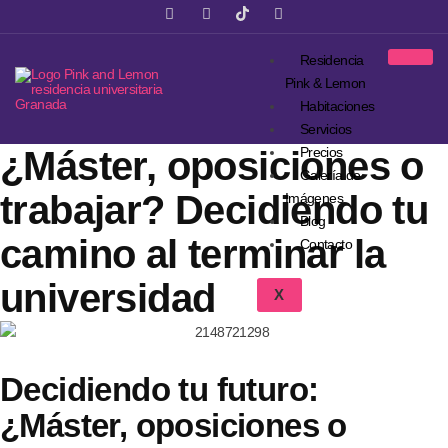
Residencia
Pink & Lemon
Habitaciones
Servicios
¿Máster, oposiciones o
Precios
Galería de
trabajar? Decidiendo tu
Imágenes
Blog
camino al terminar la
Contacto
universidad
X
Decidiendo tu futuro:
¿Máster, oposiciones o