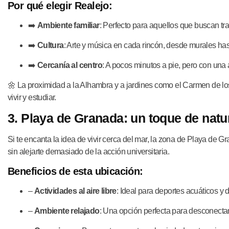
Por qué elegir Realejo:
➡️
Ambiente familiar
: Perfecto para aquellos que buscan tra
➡️
Cultura
: Arte y música en cada rincón, desde murales has
➡️
Cercanía al centro
: A pocos minutos a pie, pero con una 
🌼 La proximidad a la Alhambra y a jardines como el Carmen de los
vivir y estudiar.
3. Playa de Granada: un toque de natu
Si te encanta la idea de vivir cerca del mar, la zona de Playa de Gra
sin alejarte demasiado de la acción universitaria.
Beneficios de esta ubicación:
–
Actividades al aire libre
: Ideal para deportes acuáticos y d
–
Ambiente relajado
: Una opción perfecta para desconectar