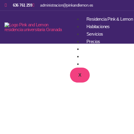
636 761 259
administracion@pinkandlemon.es
Residencia Pink & Lemon
Habitaciones
Servicios
Precios
Galería de Imágenes
Blog
Contacto
X
Mejores Zo
Siendo E