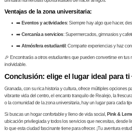
brindará numerosas oportunidades de hacer amigos.
Ventajas de la zona universitaria:
➡️
Eventos y actividades
: Siempre hay algo que hacer, desd
➡️
Cercanía a servicios
: Supermercados, gimnasios y cafete
➡️
Atmósfera estudiantil
: Comparte experiencias y haz co
🎉 Encontrarás a otros estudiantes que pueden convertirse en tu
inolvidable.
Conclusión: elige el lugar ideal para ti
Granada, con su rica historia y cultura, ofrece múltiples opciones p
vibrante vida del centro, el encanto tranquilo de Realejo, la fres
o la comunidad de la zona universitaria, hay un lugar para cada tip
Si buscas un hogar confortable y lleno de vida social,
Pink & Lem
ubicación privilegiada y todos los servicios que necesitas, desde l
lo que esta ciudad fascinante tiene para ofrecer. ¡Tu aventura estu