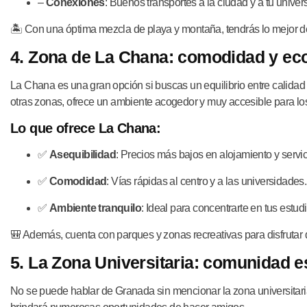
–
Conexiones
: Buenos transportes a la ciudad y a tu univer
🏝️ Con una óptima mezcla de playa y montaña, tendrás lo mejor
4. Zona de La Chana: comodidad y ec
La Chana es una gran opción si buscas un equilibrio entre calidad
otras zonas, ofrece un ambiente acogedor y muy accesible para los
Lo que ofrece La Chana:
✅
Asequibilidad
: Precios más bajos en alojamiento y servic
✅
Comodidad
: Vías rápidas al centro y a las universidades.
✅
Ambiente tranquilo
: Ideal para concentrarte en tus estud
🎒 Además, cuenta con parques y zonas recreativas para disfrutar
5. La Zona Universitaria: comunidad es
No se puede hablar de Granada sin mencionar la zona universitaria. 