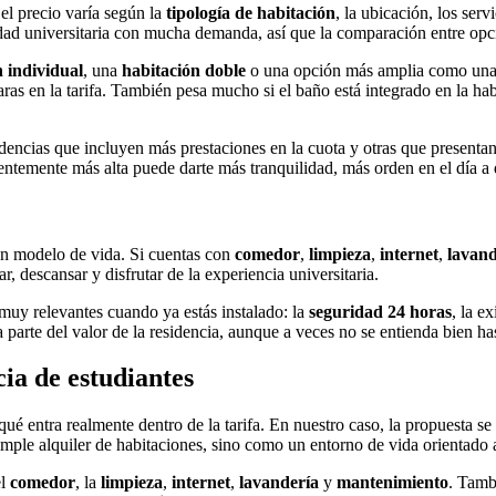
el precio varía según la
tipología de habitación
, la ubicación, los serv
udad universitaria con mucha demanda, así que la comparación entre opc
n individual
, una
habitación doble
o una opción más amplia como un
aras en la tarifa. También pesa mucho si el baño está integrado en la ha
dencias que incluyen más prestaciones en la cuota y otras que presentan
temente más alta puede darte más tranquilidad, más orden en el día a d
 un modelo de vida. Si cuentas con
comedor
,
limpieza
,
internet
,
lavand
, descansar y disfrutar de la experiencia universitaria.
uy relevantes cuando ya estás instalado: la
seguridad 24 horas
, la e
parte del valor de la residencia, aunque a veces no se entienda bien has
cia de estudiantes
qué entra realmente dentro de la tarifa. En nuestro caso, la propuesta s
ple alquiler de habitaciones, sino como un entorno de vida orientado al
el
comedor
, la
limpieza
,
internet
,
lavandería
y
mantenimiento
. Tamb