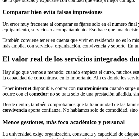
de lo que buscas y explicarte con claridad qué encaja mejor contigo.
Comparar bien evita falsas impresiones
Un error muy frecuente al comparar es fijarse solo en el número final 
equipamiento, servicios o acompañamiento. Eso hace que una decisió
También conviene tener en cuenta que vivir en residencia no es lo mis
más amplia, con servicios, organización, convivencia y soporte. En un
El valor real de los servicios integrados du
Hay algo que vemos a menudo: cuando empieza el curso, muchos estudi
la capacidad de concentrarse en lo importante. Ahí es donde los servic
Tener
internet
disponible, contar con
mantenimiento
cuando surge u
ocurre con el
comedor
: no se trata solo de una prestación añadida, s
Desde dentro, también comprobamos que la tranquilidad de las familia
convivencia
aporta confianza. No hablamos solo de comodidad, sino 
Menos gestiones, más foco académico y personal
La universidad exige organización, constancia y capacidad de adaptaci