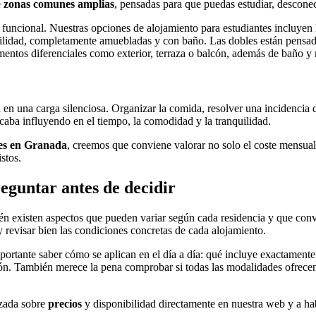
e
zonas comunes amplias
, pensadas para que puedas estudiar, desconect
 funcional. Nuestras opciones de alojamiento para estudiantes incluyen
quilidad, completamente amuebladas y con baño. Las dobles están pensa
ementos diferenciales como exterior, terraza o balcón, además de baño y
n en una carga silenciosa. Organizar la comida, resolver una incidencia
acaba influyendo en el tiempo, la comodidad y la tranquilidad.
tes en Granada
, creemos que conviene valorar no solo el coste mensual,
stos.
eguntar antes de decidir
n existen aspectos que pueden variar según cada residencia y que convi
y revisar bien las condiciones concretas de cada alojamiento.
ortante saber cómo se aplican en el día a día: qué incluye exactamente 
ón. También merece la pena comprobar si todas las modalidades ofrecen 
izada sobre
precios
y disponibilidad directamente en nuestra web y a hab