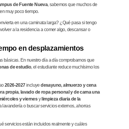
campus de Fuente Nueva
, sabemos que muchos de
e en muy poco tiempo.
convierta en una caminata larga? ¿Qué pasa si tengo
olver a la residencia a comer algo, descansar o
tiempo en desplazamientos
reas básicas. En nuestro día a día comprobamos que
zonas de estudio
, el estudiante reduce muchísimo los
rso
2026-2027
incluye
desayuno, almuerzo y cena
era propia
,
lavado de ropa personal y de cama una
miércoles y viernes
y
limpieza diaria de la
una lavandería o buscar servicios externos, ahorras
é servicios están incluidos realmente y cuáles