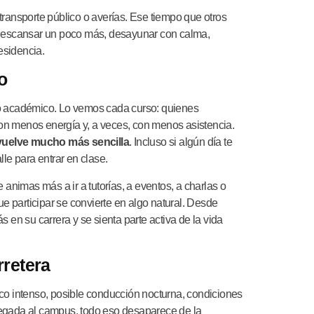
transporte público o averías. Ese tiempo que otros
n descansar un poco más, desayunar con calma,
esidencia.
o
to académico. Lo vemos cada curso: quienes
on menos energía y, a veces, con menos asistencia.
 vuelve mucho más sencilla
. Incluso si algún día te
le para entrar en clase.
 animas más a ir a tutorías, a eventos, a charlas o
ue participar se convierte en algo natural. Desde
 en su carrera y se sienta parte activa de la vida
retera
co intenso, posible conducción nocturna, condiciones
gada al campus, todo eso desaparece de la