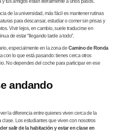
ca y tus amigos están literalmente a unos pasos.
ia de la universidad, más fácil es mantener rutinas
aturas para descansar, estudiar o comer sin prisas y
os. Vivir lejos, en cambio, suele traducirse en
nua de estar “llegando tarde a todo”.
rio, especialmente en la zona de
Camino de Ronda
ta con lo que está pasando: tienes cerca otros
cio. No dependes del coche para participar en ese
ase andando
r la diferencia entre quienes viven cerca de la
a clase. Los estudiantes que viven con nosotros
der salir de la habitación y estar en clase en