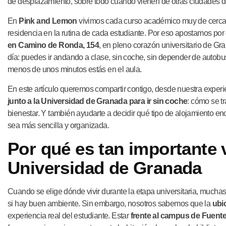
de desplazamiento, sobre todo cuando vienen de otras ciudades d
En
Pink and Lemon
vivimos cada curso académico muy de cerca y
residencia en la rutina de cada estudiante. Por eso apostamos por 
en Camino de Ronda, 154
, en pleno corazón universitario de Gr
día: puedes ir andando a clase, sin coche, sin depender de autobus
menos de unos minutos estás en el aula.
En este artículo queremos compartir contigo, desde nuestra experie
junto a la Universidad de Granada para ir sin coche
: cómo se t
bienestar. Y también ayudarte a decidir qué tipo de alojamiento enc
sea más sencilla y organizada.
Por qué es tan importante vi
Universidad de Granada
Cuando se elige dónde vivir durante la etapa universitaria, muchas 
si hay buen ambiente. Sin embargo, nosotros sabemos que la
ubi
experiencia real del estudiante. Estar
frente al campus de Fuent