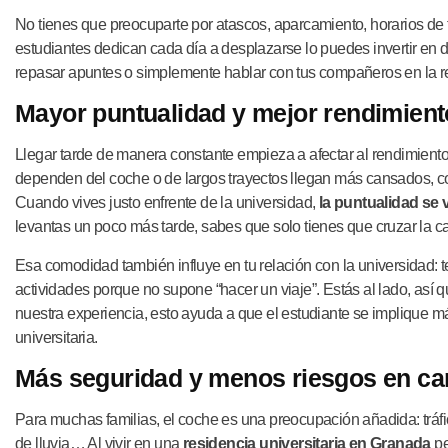
No tienes que preocuparte por atascos, aparcamiento, horarios de 
estudiantes dedican cada día a desplazarse lo puedes invertir e
repasar apuntes o simplemente hablar con tus compañeros en la r
Mayor puntualidad y mejor rendimient
Llegar tarde de manera constante empieza a afectar al rendimien
dependen del coche o de largos trayectos llegan más cansados, c
Cuando vives justo enfrente de la universidad,
la puntualidad se
levantas un poco más tarde, sabes que solo tienes que cruzar la cal
Esa comodidad también influye en tu relación con la universidad: te
actividades porque no supone “hacer un viaje”. Estás al lado, así q
nuestra experiencia, esto ayuda a que el estudiante se implique más
universitaria.
Más seguridad y menos riesgos en car
Para muchas familias, el coche es una preocupación añadida: tráfi
de lluvia… Al vivir en una
residencia universitaria en Granada
pe