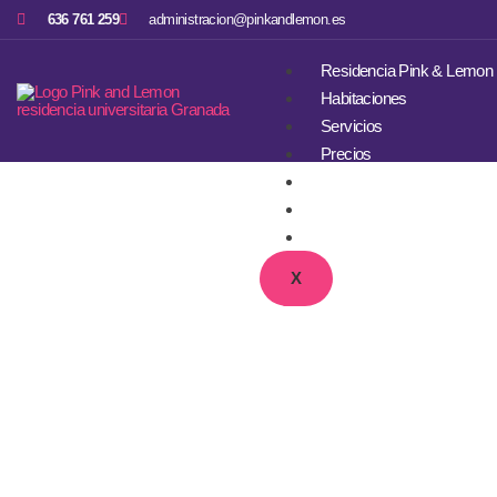
636 761 259
administracion@pinkandlemon.es
Residencia Pink & Lemon
Habitaciones
Servicios
Precios
Galería de Imágenes
Blog
Contacto
X
Residencia 
Grana