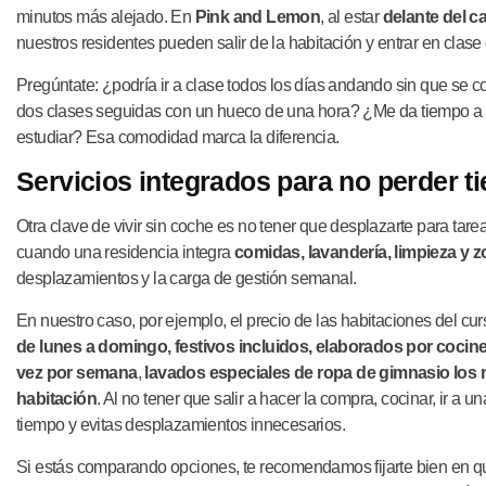
minutos más alejado. En
Pink and Lemon
, al estar
delante del 
nuestros residentes pueden salir de la habitación y entrar en clas
Pregúntate: ¿podría ir a clase todos los días andando sin que se 
dos clases seguidas con un hueco de una hora? ¿Me da tiempo a v
estudiar? Esa comodidad marca la diferencia.
Servicios integrados para no perder 
Otra clave de vivir sin coche es no tener que desplazarte para ta
cuando una residencia integra
comidas, lavandería, limpieza y 
desplazamientos y la carga de gestión semanal.
En nuestro caso, por ejemplo, el precio de las habitaciones del cu
de lunes a domingo, festivos incluidos, elaborados por cocin
vez por semana
,
lavados especiales de ropa de gimnasio los 
habitación
. Al no tener que salir a hacer la compra, cocinar, ir a 
tiempo y evitas desplazamientos innecesarios.
Si estás comparando opciones, te recomendamos fijarte bien en qu