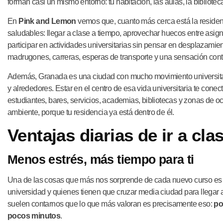
forman casi un mismo entorno: tu habitación, las aulas, la bibliote
En
Pink and Lemon
vemos que, cuanto más cerca está la residenc
saludables: llegar a clase a tiempo, aprovechar huecos entre asign
participar en actividades universitarias sin pensar en desplazamient
madrugones, carreras, esperas de transporte y una sensación conti
Además, Granada es una ciudad con mucho movimiento universita
y alrededores. Estar en el centro de esa vida universitaria te conec
estudiantes, bares, servicios, academias, bibliotecas y zonas de o
ambiente, porque tu residencia ya está dentro de él.
Ventajas diarias de ir a cl
Menos estrés, más tiempo para ti
Una de las cosas que más nos sorprende de cada nuevo curso es ve
universidad y quienes tienen que cruzar media ciudad para llegar 
suelen contarnos que lo que más valoran es precisamente eso:
po
pocos minutos
.